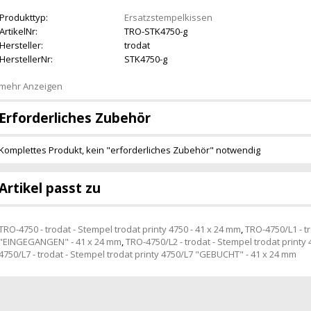
Produkttyp:
Ersatzstempelkissen
ArtikelNr:
TRO-STK4750-g
Hersteller:
trodat
HerstellerNr:
STK4750-g
mehr Anzeigen
Erforderliches Zubehör
Komplettes Produkt, kein "erforderliches Zubehör" notwendig
Artikel passt zu
TRO-4750 - trodat - Stempel trodat printy 4750 - 41 x 24 mm
,
TRO-4750/L1 - t
"EINGEGANGEN" - 41 x 24 mm
,
TRO-4750/L2 - trodat - Stempel trodat printy
4750/L7 - trodat - Stempel trodat printy 4750/L7 "GEBUCHT" - 41 x 24 mm