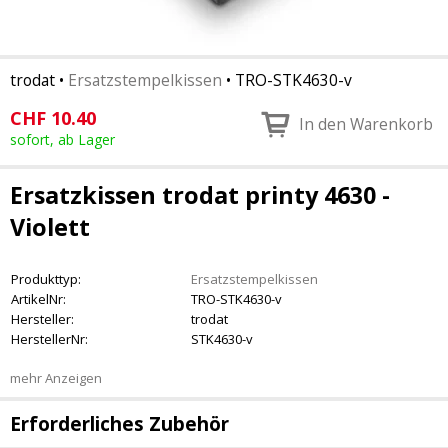
trodat
•
Ersatzstempelkissen
•
TRO-STK4630-v
CHF
10.40
In den Warenkorb
sofort, ab Lager
Ersatzkissen trodat printy 4630 -
Violett
Produkttyp:
Ersatzstempelkissen
ArtikelNr:
TRO-STK4630-v
Hersteller:
trodat
HerstellerNr:
STK4630-v
mehr Anzeigen
Erforderliches Zubehör