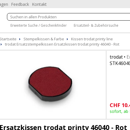
ragen
Feedback
Kontakt
Erweiterte Suche / Geschenkfinder
Ersatzteil- & Zubehörsuche
Startseite
Stempelkissen & Farbe
Kissen trodat printy line
trodat Ersatzstempelkissen Ersatzkissen trodat printy 46040 - Rot
trodat
•
E
STK46040
CHF
10.
sofort, ab
Ersatzkissen trodat printy 46040 - Rot