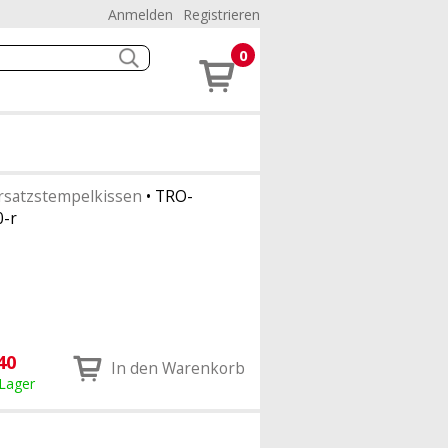
Anmelden
Registrieren
0
rsatzstempelkissen
•
TRO-
-r
40
In den Warenkorb
 Lager