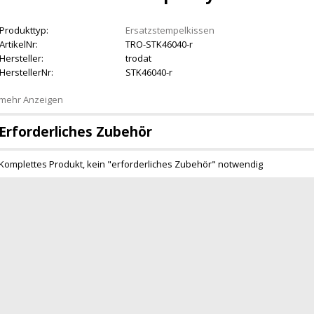
Produkttyp:
Ersatzstempelkissen
ArtikelNr:
TRO-STK46040-r
Hersteller:
trodat
HerstellerNr:
STK46040-r
mehr Anzeigen
Erforderliches Zubehör
Komplettes Produkt, kein "erforderliches Zubehör" notwendig